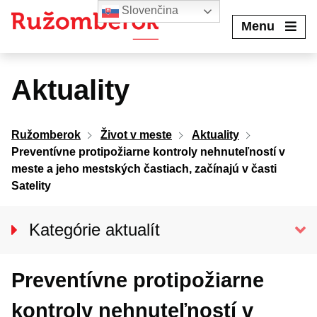
Preskočiť
Slovenčina
na
Menu
obsah
Aktuality
Ružomberok
Život v meste
Aktuality
Preventívne protipožiarne kontroly nehnuteľností v
meste a jeho mestských častiach, začínajú v časti
Satelity
Kategórie aktualít
Spravodajstvo
Preventívne protipožiarne
Kultúra
Šport
kontroly nehnuteľností v