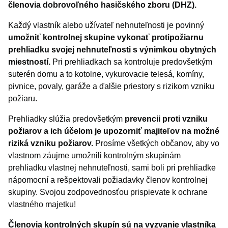
členovia dobrovoľného hasičského zboru (DHZ).
Každý vlastník alebo užívateľ nehnuteľnosti je povinný
umožniť kontrolnej skupine vykonať protipožiarnu
prehliadku svojej nehnuteľnosti s výnimkou obytných
miestností.
Pri prehliadkach sa kontroluje predovšetkým
suterén domu a to kotolne, vykurovacie telesá, komíny,
pivnice, povaly, garáže a ďalšie priestory s rizikom vzniku
požiaru.
Prehliadky slúžia predovšetkým
prevencii proti vzniku
požiarov a ich účelom je upozorniť majiteľov na možné
riziká vzniku požiarov.
Prosíme všetkých občanov, aby vo
vlastnom záujme umožnili kontrolným skupinám
prehliadku vlastnej nehnuteľnosti, sami boli pri prehliadke
nápomocní a rešpektovali požiadavky členov kontrolnej
skupiny. Svojou zodpovednosťou prispievate k ochrane
vlastného majetku!
Členovia kontrolných skupín sú na vyzvanie vlastníka