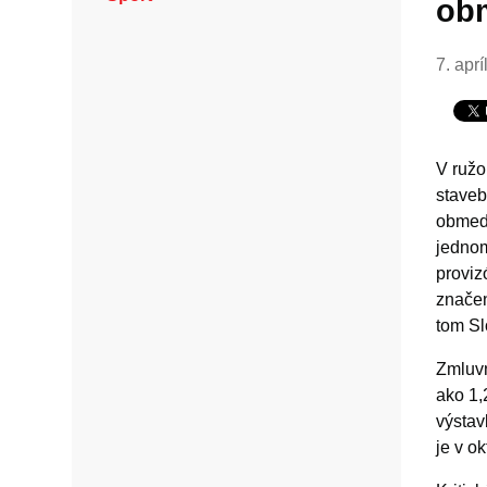
ob
7. apr
V ružo
staveb
obmedz
jednom
provi
značen
tom Sl
Zmluvn
ako 1,
výstav
je v o