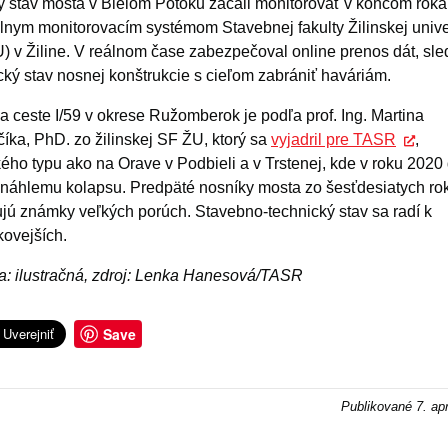
ký stav mosta v Bielom Potoku začali monitorovať v koncom roka
lnym monitorovacím systémom Stavebnej fakulty Žilinskej unive
) v Žiline. V reálnom čase zabezpečoval online prenos dát, sle
cký stav nosnej konštrukcie s cieľom zabrániť haváriám.
a ceste I/59 v okrese Ružomberok je podľa prof. Ing. Martina
íka, PhD. zo žilinskej SF ŽU, ktorý sa
vyjadril pre TASR
,
ého typu ako na Orave v Podbieli a v Trstenej, kde v roku 2020
 náhlemu kolapsu. Predpäté nosníky mosta zo šesťdesiatych ro
jú známky veľkých porúch. Stavebno-technický stav sa radí k
kovejších.
: ilustračná, zdroj: Lenka Hanesová/TASR
Save
Publikované
7. ap