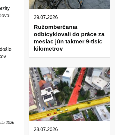
rzity
doval
29.07.2026
Ružomberčania
odbicyklovali do práce za
mesiac jún takmer 9-tisíc
kilometrov
 došlo
kov
ríla 2025
28.07.2026