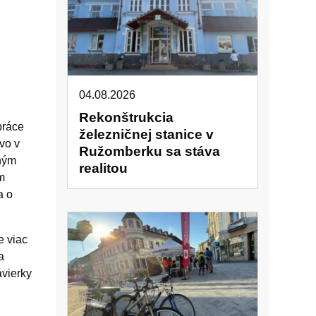
04.08.2026
Rekonštrukcia
práce
železničnej stanice v
vo v
Ružomberku sa stáva
tným
realitou
m
a o
e viac
a
vierky