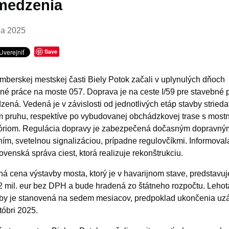
medzenia
íla 2025
Save
mberskej mestskej časti Biely Potok začali v uplynulých dňoch
né práce na moste 057. Doprava je na ceste I/59 pre stavebné 
ená. Vedená je v závislosti od jednotlivých etáp stavby strieda
 pruhu, respektíve po vybudovanej obchádzkovej trase s mos
zóriom. Regulácia dopravy je zabezpečená dočasným dopravný
ím, svetelnou signalizáciou, prípadne regulovčíkmi. Informoval
ovenská správa ciest, ktorá realizuje rekonštrukciu.
á cena výstavby mosta, ktorý je v havarijnom stave, predstavuj
2 mil. eur bez DPH a bude hradená zo štátneho rozpočtu. Lehot
by je stanovená na sedem mesiacov, predpoklad ukončenia uzá
któbri 2025.