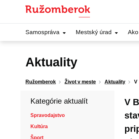
Preskočiť
na
obsah
Samospráva
Mestský úrad
Ako
Aktuality
Ružomberok
Život v meste
Aktuality
V 
Kategórie aktualít
V B
sta
Spravodajstvo
Kultúra
pri
Šport