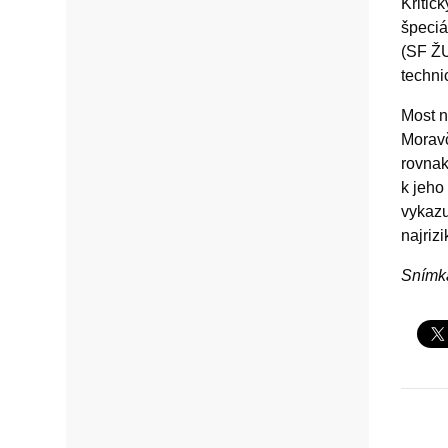
Kritic
špeciá
(SF ŽU
techni
Most n
Moravč
rovnak
k jeho
vykazu
najrizi
Snímka