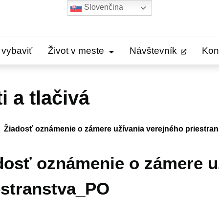
Slovenčina
 vybaviť
Život v meste
Návštevník
Kon
 a tlačivá
Žiadosť oznámenie o zámere užívania verejného priestra
dosť oznámenie o zámere u
estranstva_PO