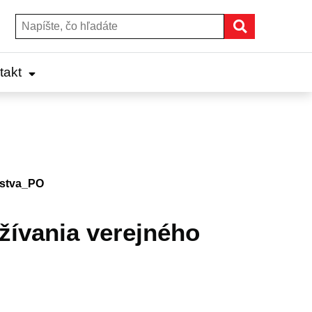
Hľadať
Hľadať:
takt
nstva_PO
žívania verejného