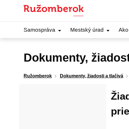
Preskočiť
na
obsah
Samospráva
Mestský úrad
Ako
Dokumenty, žiadosti
Ružomberok
Dokumenty, žiadosti a tlačivá
Žia
pri