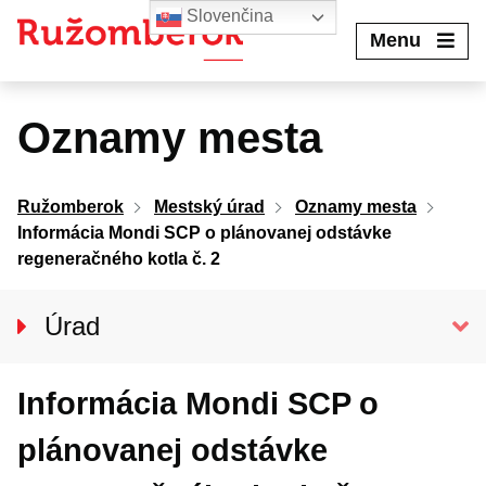
Preskočiť
Slovenčina
na
Menu
obsah
Oznamy mesta
Ružomberok
Mestský úrad
Oznamy mesta
Informácia Mondi SCP o plánovanej odstávke
regeneračného kotla č. 2
Úrad
Klientske centrum
Informácia Mondi SCP o
Prednosta úradu
Oddelenia MsÚ
plánovanej odstávke
Projekty a granty