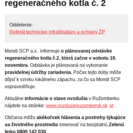
regeneračného kotla č. 2
OZNAMY MESTA
Životné situácie
Oddelenie
Dokumenty, žiadosti a tlačivá
Referát technickej infraštruktúry a ochrany ŽP
Pracuj pre mesto
Mondi SCP a.s. informuje
o plánovanej odstávke
regeneračného kotla č.2, ktorá začne v sobotu 16.
novembra.
Odstávka je plánovaná na vykonanie
pravidelnej údržby zariadenia.
Počas tejto doby môže
dôjsť k vzniku lokálneho zápachu, za čo sa Mondi SCP
ospravedlňuje.
Aktuálne
informácie o stave ovzdušia
v Ružomberku
nájdete na stránke:
www.ovzdusieruzomberok.sk
.
Občania môžu
akékoľvek hlásenia a postrehy týkajúce
sa životného prostredia
smerovať na bezplatnú
Zelenú
linku 0800 142 030
.