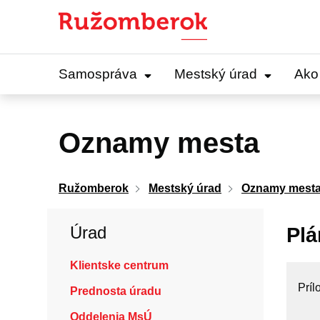
Preskočiť
na
obsah
Samospráva
Mestský úrad
Ako
Oznamy mesta
Ružomberok
Mestský úrad
Oznamy mest
Úrad
Plá
Klientske centrum
Príl
Prednosta úradu
Oddelenia MsÚ