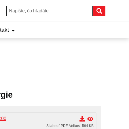
Hľadať
Hľadať:
takt
rgie
:00
Stiahnuť PDF, Veľkosť 594 KB