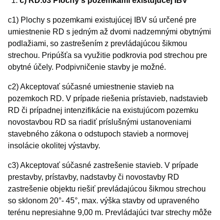
c) RD.03 Plochy s pozemkami existujúcej IBV
c1) Plochy s pozemkami existujúcej IBV sú určené pre
umiestnenie RD s jedným až dvomi nadzemnými obytnými
podlažiami, so zastrešením z prevládajúcou šikmou
strechou. Pripúšťa sa využitie podkrovia pod strechou pre
obytné účely. Podpivničenie stavby je možné.
c2) Akceptovať súčasné umiestnenie stavieb na
pozemkoch RD. V prípade riešenia prístavieb, nadstavieb
RD či prípadnej intenzifikácie na existujúcom pozemku
novostavbou RD sa riadiť príslušnými ustanoveniami
stavebného zákona o odstupoch stavieb a normovej
insolácie okolitej výstavby.
c3) Akceptovať súčasné zastrešenie stavieb. V prípade
prestavby, prístavby, nadstavby či novostavby RD
zastrešenie objektu riešiť prevládajúcou šikmou strechou
so sklonom 20°- 45°, max. výška stavby od upraveného
terénu nepresiahne 9,00 m. Prevládajúci tvar strechy môže