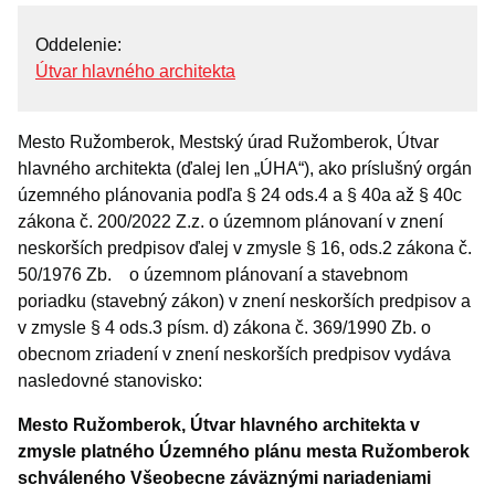
OZNAMY MESTA
Oddelenie
Životné situácie
Útvar hlavného architekta
Dokumenty, žiadosti a tlačivá
Mesto Ružomberok, Mestský úrad Ružomberok, Útvar
Pracuj pre mesto
hlavného architekta (ďalej len „ÚHA“), ako príslušný orgán
územného plánovania podľa § 24 ods.4 a § 40a až § 40c
zákona č. 200/2022 Z.z. o územnom plánovaní v znení
neskorších predpisov ďalej v zmysle § 16, ods.2 zákona č.
50/1976 Zb. o územnom plánovaní a stavebnom
poriadku (stavebný zákon) v znení neskorších predpisov a
v zmysle § 4 ods.3 písm. d) zákona č. 369/1990 Zb. o
obecnom zriadení v znení neskorších predpisov vydáva
nasledovné stanovisko:
Mesto Ružomberok, Útvar hlavného architekta v
zmysle platného Územného plánu mesta Ružomberok
schváleného Všeobecne záväznými nariadeniami