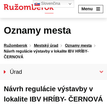
Preskočiť
Slovenčina
na
Menu
obsah
Oznamy mesta
Ružomberok
Mestský úrad
Oznamy mesta
Návrh regulácie výstavby v lokalite IBV HRÍBY-
ČERNOVÁ
Úrad
Klientske centrum
Návrh regulácie výstavby v
Prednosta úradu
Oddelenia MsÚ
lokalite IBV HRÍBY- ČERNOVÁ
Projekty a granty