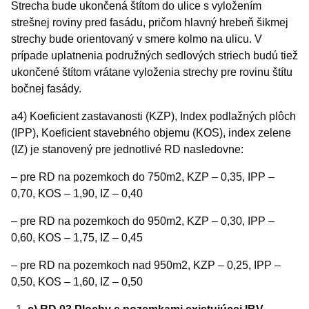
Strecha bude ukončená štítom do ulice s vyložením
strešnej roviny pred fasádu, pričom hlavný hrebeň šikmej
strechy bude orientovaný v smere kolmo na ulicu. V
prípade uplatnenia podružných sedlových striech budú tiež
ukončené štítom vrátane vyloženia strechy pre rovinu štítu
bočnej fasády.
a4) Koeficient zastavanosti (KZP), Index podlažných plôch
(IPP), Koeficient stavebného objemu (KOS), index zelene
(IZ) je stanovený pre jednotlivé RD nasledovne:
– pre RD na pozemkoch do 750m2, KZP – 0,35, IPP –
0,70, KOS – 1,90, IZ – 0,40
– pre RD na pozemkoch do 950m2, KZP – 0,30, IPP –
0,60, KOS – 1,75, IZ – 0,45
– pre RD na pozemkoch nad 950m2, KZP – 0,25, IPP –
0,50, KOS – 1,60, IZ – 0,50