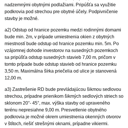
nadzemnými obytnými podlažiami. Pripúšťa sa využitie
podkrovia pod strechou pre obytné účely. Podpivničenie
stavby je možné.
a2) Odstup od hranice pozemku medzi rodinnými domami
bude min. 2m, v prípade umiestnenia okien z obytných
miestností bude odstup od hranice pozemku min. 5m. Po
vzájomnej dohode investorov na susedných pozemkoch
sa pripúšťa odstup susedných stavieb 7,00 m, pričom v
tomto prípade bude odstup stavieb od hranice pozemku
3,50 m. Maximálna šírka priečelia od ulice je stanovená
12,00 m.
a3) Zastrešenie RD bude prevládajúcou šikmou sedlovou
strechou, prípadne prienikom šikmých sedlových striech so
sklonom 20°- 45°, max. výška stavby od upraveného
terénu nepresiahne 9,00 m. Presvetlenie obytného
podkrovia je možné okrem umiestnenia okenných otvorov
v štítoch, riešiť strešnými oknami, prípadne vikiermi.