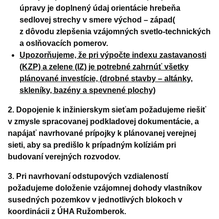
úpravy je doplnený údaj orientácie hrebeňa
sedlovej strechy v smere východ – západ(
z dôvodu zlepšenia vzájomných svetlo-technických
a oslňovacích pomerov.
Upozorňujeme, že pri výpočte indexu zastavanosti
(KZP) a zelene (IZ) je potrebné zahrnúť všetky
plánované investície, (drobné stavby – altánky,
skleníky, bazény a spevnené plochy)
2. Dopojenie k inžinierskym sieťam požadujeme riešiť
v zmysle spracovanej podkladovej dokumentácie, a
napájať navrhované prípojky k plánovanej verejnej
sieti, aby sa predišlo k prípadným kolíziám pri
budovaní verejných rozvodov.
3. Pri navrhovaní odstupových vzdialeností
požadujeme doloženie vzájomnej dohody vlastníkov
susedných pozemkov v jednotlivých blokoch v
koordinácii z ÚHA Ružomberok.