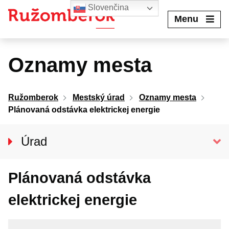
Preskočiť
Slovenčina
na
Menu
obsah
Oznamy mesta
Ružomberok
Mestský úrad
Oznamy mesta
Plánovaná odstávka elektrickej energie
Úrad
Klientske centrum
Plánovaná odstávka
Prednosta úradu
Oddelenia MsÚ
elektrickej energie
Projekty a granty