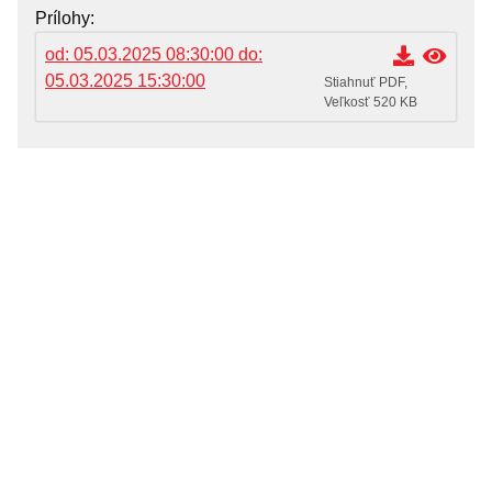
OZNAMY MESTA
Prílohy
Životné situácie
od: 05.03.2025 08:30:00 do:
05.03.2025 15:30:00
Dokumenty, žiadosti a tlačivá
Stiahnuť PDF,
Veľkosť 520 KB
Pracuj pre mesto