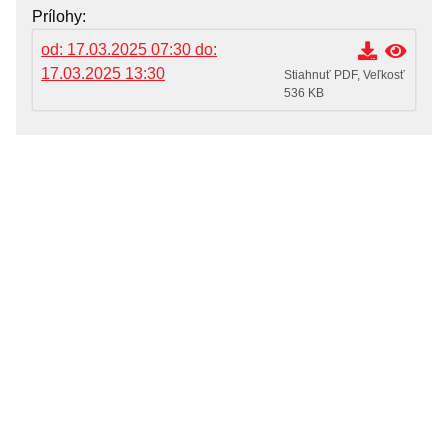
OZNAMY MESTA
Prílohy
Životné situácie
od: 17.03.2025 07:30 do:
17.03.2025 13:30
Dokumenty, žiadosti a tlačivá
Stiahnuť PDF, Veľkosť
536 KB
Pracuj pre mesto