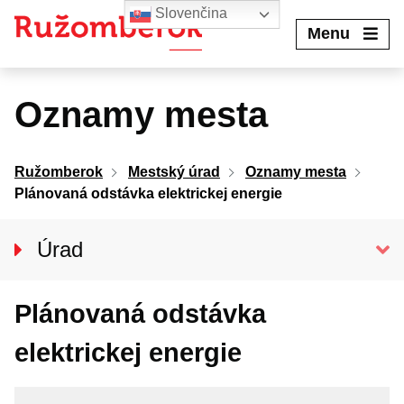
Preskočiť
Slovenčina
na
Menu
obsah
Oznamy mesta
Ružomberok
Mestský úrad
Oznamy mesta
Plánovaná odstávka elektrickej energie
Úrad
Klientske centrum
Plánovaná odstávka
Prednosta úradu
Oddelenia MsÚ
elektrickej energie
Projekty a granty