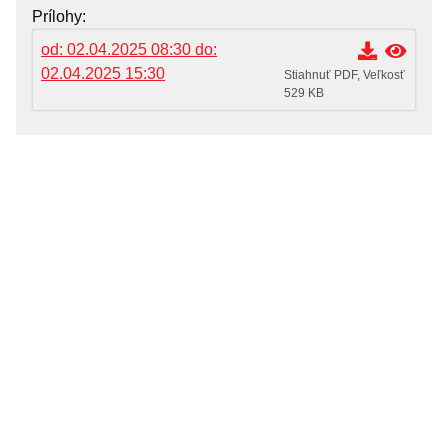
OZNAMY MESTA
Prílohy
Životné situácie
od: 02.04.2025 08:30 do:
02.04.2025 15:30
Dokumenty, žiadosti a tlačivá
Stiahnuť PDF, Veľkosť
529 KB
Pracuj pre mesto