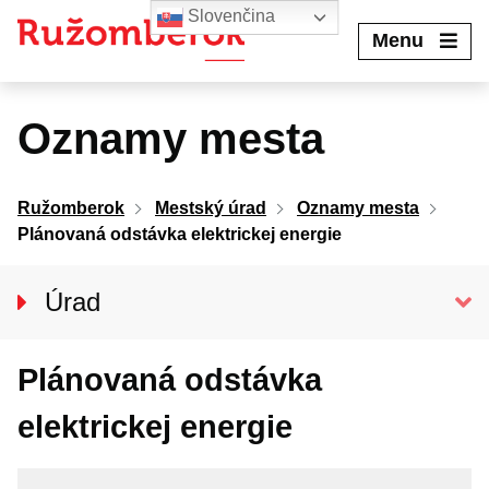
Preskočiť
Slovenčina
na
Menu
obsah
Oznamy mesta
Ružomberok
Mestský úrad
Oznamy mesta
Plánovaná odstávka elektrickej energie
Úrad
Klientske centrum
Plánovaná odstávka
Prednosta úradu
Oddelenia MsÚ
elektrickej energie
Projekty a granty