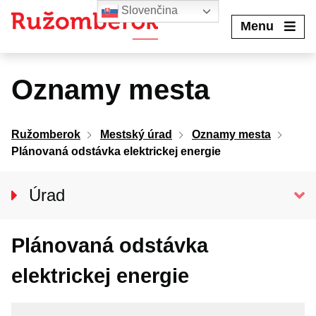
Preskočiť
Slovenčina
na
Menu
obsah
Oznamy mesta
Ružomberok
Mestský úrad
Oznamy mesta
Plánovaná odstávka elektrickej energie
Úrad
Klientske centrum
Plánovaná odstávka
Prednosta úradu
Oddelenia MsÚ
elektrickej energie
Projekty a granty