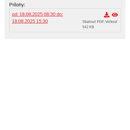
OZNAMY MESTA
Prílohy
Životné situácie
od: 18.08.2025 08:30 do:
18.08.2025 15:30
Dokumenty, žiadosti a tlačivá
Stiahnuť PDF, Veľkosť
542 KB
Pracuj pre mesto