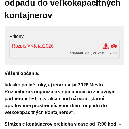
odpadu do veľkokapacitných
OZNAMY MESTA
kontajnerov
Životné situácie
Dokumenty, žiadosti a tlačivá
Prílohy
Pracuj pre mesto
Rozpis VKK jar2026
Stiahnuť PDF, Veľkosť 139 KB
Vážení občania,
tak ako po iné roky, aj teraz na jar 2026 Mesto
Ružomberok organizuje v spolupráci so zmluvným
partnerom T+T, a. s. akciu pod názvom „Jarné
upratovanie prostredníctvom zberu odpadu do
veľkokapacitných kontajnerov“.
Stráženie kontajnerov prebieha v čase od 7:00 hod. –