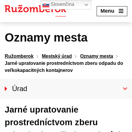
Preskočiť
Slovenčina
na
Menu
obsah
Oznamy mesta
Ružomberok
Mestský úrad
Oznamy mesta
Jarné upratovanie prostredníctvom zberu odpadu do
veľkokapacitných kontajnerov
Úrad
Klientske centrum
Jarné upratovanie
Prednosta úradu
Oddelenia MsÚ
prostredníctvom zberu
Projekty a granty