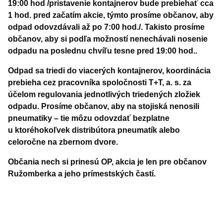
19:00 hod /pristavenie kontajnerov bude prebiehať cca
1 hod. pred začatím akcie, týmto prosíme občanov, aby
odpad odovzdávali až po 7:00 hod./. Takisto prosíme
občanov, aby si podľa možností nenechávali nosenie
odpadu na poslednu chvíľu tesne pred 19:00 hod..
Odpad sa triedi do viacerých kontajnerov, koordinácia
prebieha cez pracovníka spoločnosti T+T, a. s. za
účelom regulovania jednotlivých triedených zložiek
odpadu. Prosíme občanov, aby na stojiská nenosili
pneumatiky – tie môzu odovzdať bezplatne
u ktoréhokoľvek distribútora pneumatík alebo
celoročne na zbernom dvore.
Občania nech si prinesú OP, akcia je len pre občanov
Ružomberka a jeho prímestských častí.