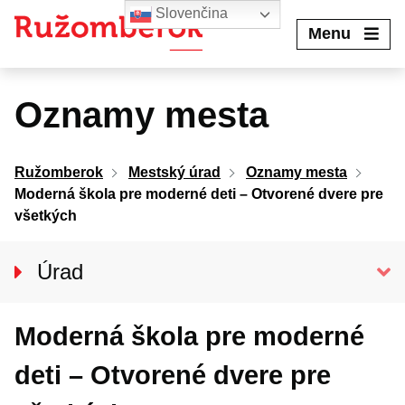
Preskočiť
Slovenčina
na
Menu
obsah
Oznamy mesta
Ružomberok
Mestský úrad
Oznamy mesta
Moderná škola pre moderné deti – Otvorené dvere pre
všetkých
Úrad
Klientske centrum
Moderná škola pre moderné
Prednosta úradu
Oddelenia MsÚ
deti – Otvorené dvere pre
Projekty a granty