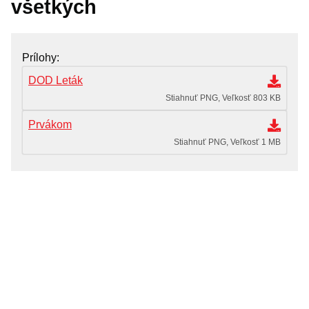
všetkých
OZNAMY MESTA
Životné situácie
Prílohy
Dokumenty, žiadosti a tlačivá
DOD Leták
Pracuj pre mesto
Stiahnuť PNG, Veľkosť 803 KB
Prvákom
Stiahnuť PNG, Veľkosť 1 MB