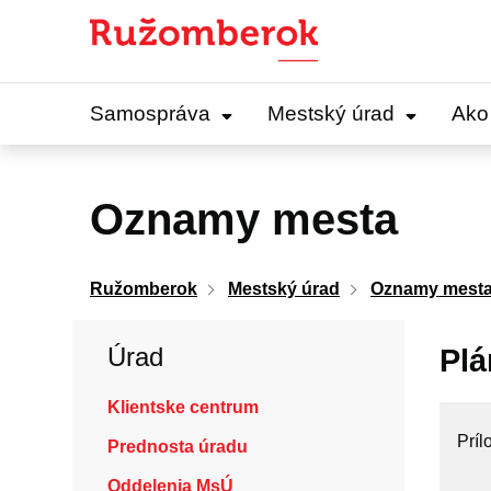
Preskočiť
na
obsah
Samospráva
Mestský úrad
Ako
Oznamy mesta
Ružomberok
Mestský úrad
Oznamy mest
Úrad
Plá
Klientske centrum
Príl
Prednosta úradu
Oddelenia MsÚ