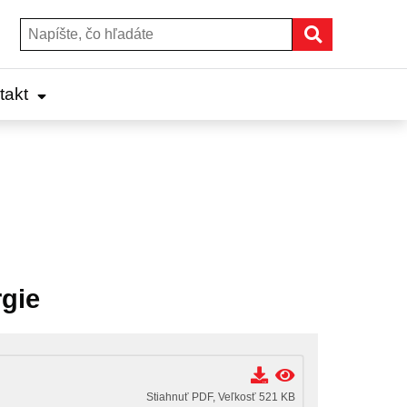
Hľadať
Hľadať:
takt
rgie
Stiahnuť PDF, Veľkosť 521 KB