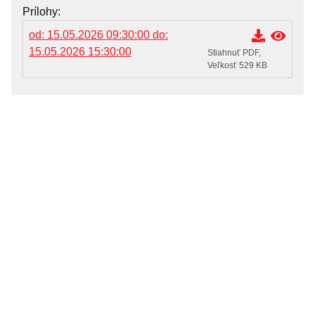
OZNAMY MESTA
Prílohy
Životné situácie
od: 15.05.2026 09:30:00 do:
15.05.2026 15:30:00
Dokumenty, žiadosti a tlačivá
Stiahnuť PDF,
Veľkosť 529 KB
Pracuj pre mesto