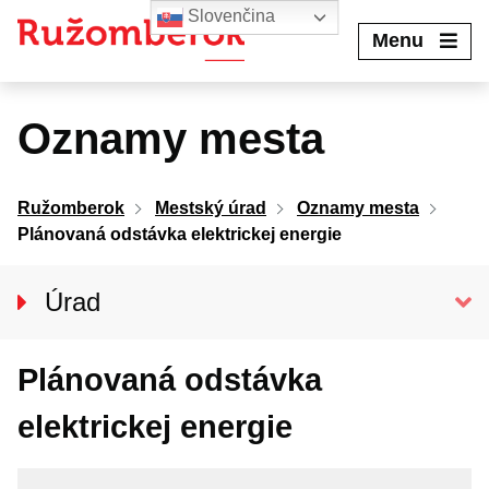
Preskočiť
Slovenčina
na
Menu
obsah
Oznamy mesta
Ružomberok
Mestský úrad
Oznamy mesta
Plánovaná odstávka elektrickej energie
Úrad
Klientske centrum
Plánovaná odstávka
Prednosta úradu
Oddelenia MsÚ
elektrickej energie
Projekty a granty