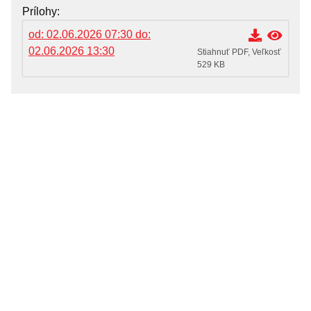
OZNAMY MESTA
Prílohy
Životné situácie
od: 02.06.2026 07:30 do:
02.06.2026 13:30
Dokumenty, žiadosti a tlačivá
Stiahnuť PDF, Veľkosť
529 KB
Pracuj pre mesto