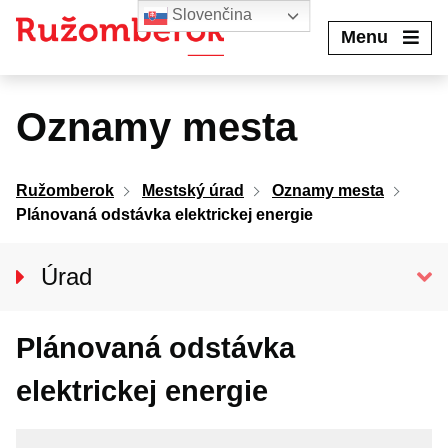
Preskočiť
Slovenčina
na
Menu
obsah
Oznamy mesta
Ružomberok
Mestský úrad
Oznamy mesta
Plánovaná odstávka elektrickej energie
Úrad
Klientske centrum
Plánovaná odstávka
Prednosta úradu
Oddelenia MsÚ
elektrickej energie
Projekty a granty