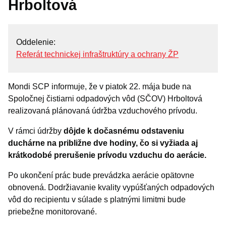
Hrboltová
OZNAMY MESTA
Životné situácie
Oddelenie
Dokumenty, žiadosti a tlačivá
Referát technickej infraštruktúry a ochrany ŽP
Pracuj pre mesto
Mondi SCP informuje, že v piatok 22. mája bude na
Spoločnej čistiarni odpadových vôd (SČOV) Hrboltová
realizovaná plánovaná údržba vzduchového prívodu.
V rámci údržby
dôjde k dočasnému odstaveniu
duchárne na približne dve hodiny, čo si vyžiada aj
krátkodobé prerušenie prívodu vzduchu do aerácie.
Po ukončení prác bude prevádzka aerácie opätovne
obnovená. Dodržiavanie kvality vypúšťaných odpadových
vôd do recipientu v súlade s platnými limitmi bude
priebežne monitorované.