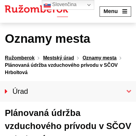
Preskočiť
Slovenčina
na
Menu
obsah
Oznamy mesta
Ružomberok
Mestský úrad
Oznamy mesta
Plánovaná údržba vzduchového prívodu v SČOV
Hrboltová
Úrad
Klientske centrum
Plánovaná údržba
Prednosta úradu
Oddelenia MsÚ
vzduchového prívodu v SČOV
Projekty a granty