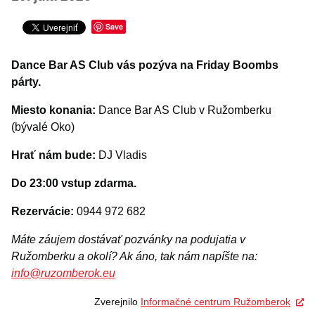
Šport
Turistika
Save
Výstavy a vernisáže
Dance Bar AS Club vás pozýva na Friday Boombs
INÉ PODUJATIA
párty.
Miesto konania:
Dance Bar AS Club v Ružomberku
(bývalé Oko)
Hrať nám bude:
DJ Vladis
Do 23:00 vstup zdarma.
Rezervácie:
0944 972 682
Máte záujem dostávať pozvánky na podujatia v
Ružomberku a okolí? Ak áno, tak nám napíšte na:
info@ruzomberok.eu
Zverejnilo
Informačné centrum Ružomberok