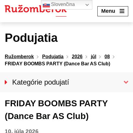
Preskočiť
Slovenčina
na
Menu
obsah
Podujatia
Ružomberok
Podujatia
2026
júl
08
FRIDAY BOOMBS PARTY (Dance Bar AS Club)
Kategórie podujatí
VŠETKY PODUJATIA
FRIDAY BOOMBS PARTY
Kino Kultúra
Divadlo
(Dance Bar AS Club)
Koncerty
10. júla 2026