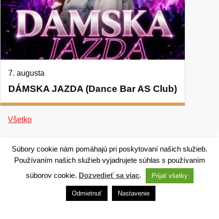
7. augusta
DÁMSKA JAZDA (Dance Bar AS Club)
Všetko
Súbory cookie nám pomáhajú pri poskytovaní našich služieb.
Používaním našich služieb vyjadrujete súhlas s používaním
súborov cookie.
Dozvedieť sa viac
.
Prijať všetky
Technický dodávateľ: ANTIK Telecom, s. r. o. |
Antik
smart city systém
Odmietnuť
Nastavenie
Správca webového sídla: Mesto Ružomberok,
Námestie A. Hlinku 1098/1, 034 01 Ružomberok,