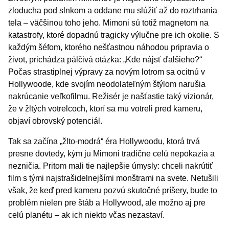
zloducha pod slnkom a oddane mu slúžiť až do roztrhania
tela – väčšinou toho jeho. Mimoni sú totiž magnetom na
katastrofy, ktoré dopadnú tragicky výlučne pre ich okolie. S
každým šéfom, ktorého nešťastnou náhodou pripravia o
život, prichádza pálčivá otázka: „Kde nájsť ďalšieho?“
Počas strastiplnej výpravy za novým lotrom sa ocitnú v
Hollywoode, kde svojím neodolateľným štýlom narušia
nakrúcanie veľkofilmu. Režisér je našťastie taký vizionár,
že v žltých votrelcoch, ktorí sa mu votreli pred kameru,
objaví obrovský potenciál.
Tak sa začína „žlto-modrá“ éra Hollywoodu, ktorá trvá
presne dovtedy, kým ju Mimoni tradične celú nepokazia a
nezničia. Pritom mali tie najlepšie úmysly: chceli nakrútiť
film s tými najstrašidelnejšími monštrami na svete. Netušili
však, že keď pred kameru pozvú skutočné príšery, bude to
problém nielen pre štáb a Hollywood, ale možno aj pre
celú planétu – ak ich niekto včas nezastaví.