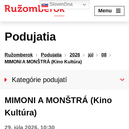
Preskočiť
Slovenčina
na
Menu
obsah
Podujatia
Ružomberok
Podujatia
2026
júl
08
MIMONI A MONŠTRÁ (Kino Kultúra)
Kategórie podujatí
VŠETKY PODUJATIA
MIMONI A MONŠTRÁ (Kino
KINO KULTÚRA
Divadlo
Kultúra)
Koncerty
29. júla 2026, 10:30