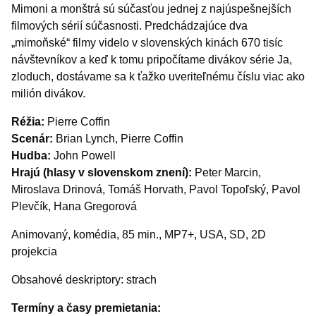
Mimoni a monštrá sú súčasťou jednej z najúspešnejších
filmových sérií súčasnosti. Predchádzajúce dva
„mimoňské“ filmy videlo v slovenských kinách 670 tisíc
návštevníkov a keď k tomu pripočítame divákov série Ja,
zloduch, dostávame sa k ťažko uveriteľnému číslu viac ako
milión divákov.
Réžia:
Pierre Coffin
Scenár:
Brian Lynch, Pierre Coffin
Hudba:
John Powell
Hrajú (hlasy v slovenskom znení):
Peter Marcin,
Miroslava Drinová, Tomáš Horvath, Pavol Topoľský, Pavol
Plevčík, Hana Gregorová
Animovaný, komédia, 85 min., MP7+, USA, SD, 2D
projekcia
Obsahové deskriptory: strach
Termíny a časy premietania: