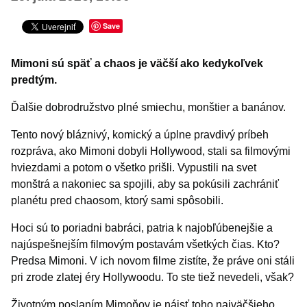
Šport
Turistika
Save
Výstavy a vernisáže
Mimoni sú späť a chaos je väčší ako kedykoľvek
Iné podujatia
predtým.
Ďalšie dobrodružstvo plné smiechu, monštier a banánov.
Tento nový bláznivý, komický a úplne pravdivý príbeh
rozpráva, ako Mimoni dobyli Hollywood, stali sa filmovými
hviezdami a potom o všetko prišli. Vypustili na svet
monštrá a nakoniec sa spojili, aby sa pokúsili zachrániť
planétu pred chaosom, ktorý sami spôsobili.
Hoci sú to poriadni babráci, patria k najobľúbenejšie a
najúspešnejším filmovým postavám všetkých čias. Kto?
Predsa Mimoni. V ich novom filme zistíte, že práve oni stáli
pri zrode zlatej éry Hollywoodu. To ste tiež nevedeli, však?
Životným poslaním Mimoňov je nájsť toho najväčšieho