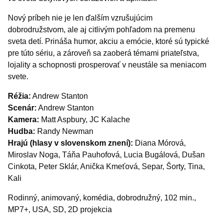
Nový príbeh nie je len ďalším vzrušujúcim
dobrodružstvom, ale aj citlivým pohľadom na premenu
sveta detí. Prináša humor, akciu a emócie, ktoré sú typické
pre túto sériu, a zároveň sa zaoberá témami priateľstva,
lojality a schopnosti prosperovať v neustále sa meniacom
svete.
Réžia:
Andrew Stanton
Scenár:
Andrew Stanton
Kamera:
Matt Aspbury, JC Kalache
Hudba:
Randy Newman
Hrajú (hlasy v slovenskom znení):
Diana Mórová,
Miroslav Noga, Táňa Pauhofová, Lucia Bugálová, Dušan
Cinkota, Peter Sklár, Anička Kmeťová, Separ, Šorty, Tina,
Kali
Rodinný, animovaný, komédia, dobrodružný, 102 min.,
MP7+, USA, SD, 2D projekcia