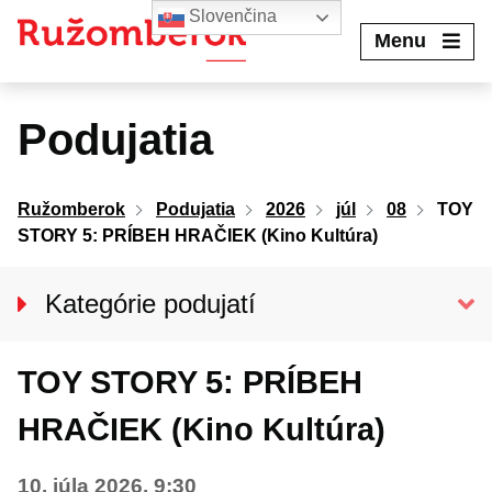
Preskočiť
Slovenčina
na
Menu
obsah
Podujatia
Ružomberok
Podujatia
2026
júl
08
TOY
STORY 5: PRÍBEH HRAČIEK (Kino Kultúra)
Kategórie podujatí
VŠETKY PODUJATIA
TOY STORY 5: PRÍBEH
KINO KULTÚRA
Divadlo
HRAČIEK (Kino Kultúra)
Koncerty
10. júla 2026, 9:30