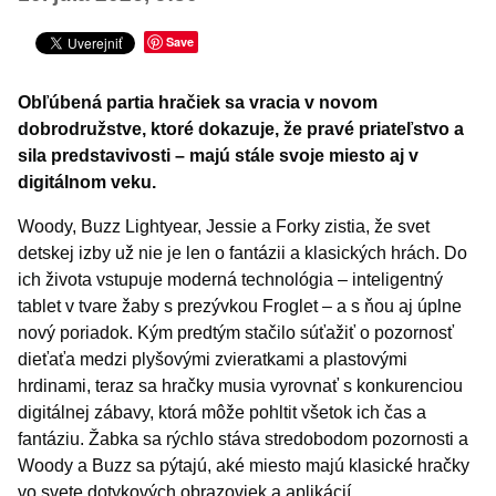
Šport
Turistika
Save
Výstavy a vernisáže
Obľúbená partia hračiek sa vracia v novom
Iné podujatia
dobrodružstve, ktoré dokazuje, že pravé priateľstvo a
sila predstavivosti – majú stále svoje miesto aj v
digitálnom veku.
Woody, Buzz Lightyear, Jessie a Forky zistia, že svet
detskej izby už nie je len o fantázii a klasických hrách. Do
ich života vstupuje moderná technológia – inteligentný
tablet v tvare žaby s prezývkou Froglet – a s ňou aj úplne
nový poriadok. Kým predtým stačilo súťažiť o pozornosť
dieťaťa medzi plyšovými zvieratkami a plastovými
hrdinami, teraz sa hračky musia vyrovnať s konkurenciou
digitálnej zábavy, ktorá môže pohltit všetok ich čas a
fantáziu. Žabka sa rýchlo stáva stredobodom pozornosti a
Woody a Buzz sa pýtajú, aké miesto majú klasické hračky
vo svete dotykových obrazoviek a aplikácií.