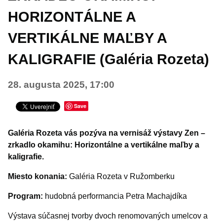
Koncerty
HORIZONTÁLNE A
Šport
VERTIKÁLNE MAĽBY A
Turistika
KALIGRAFIE (Galéria Rozeta)
VÝSTAVY A VERNISÁŽE
Iné podujatia
28. augusta 2025, 17:00
Save
Galéria Rozeta vás pozýva na vernisáž výstavy Zen –
zrkadlo okamihu: Horizontálne a vertikálne maľby a
kaligrafie.
Miesto konania:
Galéria Rozeta v Ružomberku
Program:
hudobná performancia Petra Machajdíka
Výstava súčasnej tvorby dvoch renomovaných umelcov a