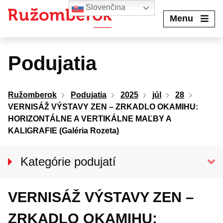
Preskočiť
Slovenčina
na
Menu
obsah
Podujatia
Ružomberok
Podujatia
2025
júl
28
VERNISÁŽ VÝSTAVY ZEN – ZRKADLO OKAMIHU:
HORIZONTÁLNE A VERTIKÁLNE MAĽBY A
KALIGRAFIE (Galéria Rozeta)
Kategórie podujatí
VŠETKY PODUJATIA
VERNISÁŽ VÝSTAVY ZEN –
Kino Kultúra
Divadlo
ZRKADLO OKAMIHU: