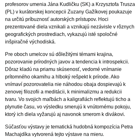
profesorov umenia Jána Kudličku (SK) a Krzysztofa Trusza
(PL) v kurátorskej koncepcii Zuzany Gažíkovej poukazuje
na určitú príbuznosť autorských prístupov. Hoci
prezentované diela vznikali a vznikajú nezávisle v rôznych
geografických prostrediach, vykazujú isté spoločné
inšpiračné východiská.
Pre oboch umelcov sú dôležitými témami krajina,
pozorovanie prírodných javov a tendencia k introspekcii.
Dôraz kladú na priamu skúsenosť, vedomé vnímanie
prítomného okamihu a hlboký rešpekt k prírode. Ako
vnímaví pozorovatelia nie náhodou obaja dospievajú k
zenovej filozofii a meditácii, k minimalizmu a redukcii
tvaru. Vo svojich maľbách a kaligrafiách reflektujú ticho a
plynutie času, vo výsledku smerujú k vnútornému pokoju,
ktorý ich diela vyžarujú aj navonok smerom k divákovi.
Súčasťou výstavy je tematická hudobná kompozícia Petra
Machajdíka vytvorená tejto výstave na mieru.