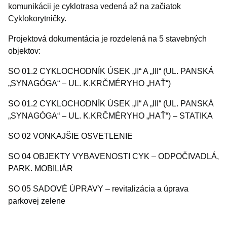
komunikácii je cyklotrasa vedená až na začiatok
Cyklokorytničky.
Projektová dokumentácia je rozdelená na 5 stavebných
objektov:
SO 01.2 CYKLOCHODNÍK ÚSEK „II“ A „III“ (UL. PANSKÁ
„SYNAGÓGA“ – UL. K.KRČMÉRYHO „HAŤ“)
SO 01.2 CYKLOCHODNÍK ÚSEK „II“ A „III“ (UL. PANSKÁ
„SYNAGÓGA“ – UL. K.KRČMÉRYHO „HAŤ“) – STATIKA
SO 02 VONKAJŠIE OSVETLENIE
SO 04 OBJEKTY VYBAVENOSTI CYK – ODPOČIVADLÁ,
PARK. MOBILIÁR
SO 05 SADOVÉ ÚPRAVY – revitalizácia a úprava
parkovej zelene