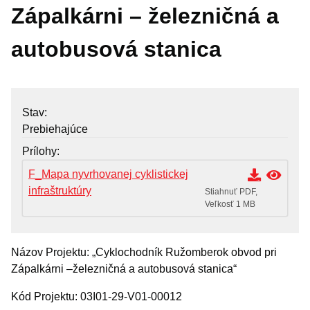
Zápalkárni – železničná a
Aktuálne projekty
Zrealizované projekty
autobusová stanica
Oznamy mesta
Životné situácie
Stav
Dokumenty, žiadosti a tlačivá
Prebiehajúce
Pracuj pre mesto
Prílohy
F_Mapa nyvrhovanej cyklistickej
infraštruktúry
Stiahnuť PDF,
Veľkosť 1 MB
Názov Projektu: „Cyklochodník Ružomberok obvod pri
Zápalkárni –železničná a autobusová stanica“
Kód Projektu: 03I01-29-V01-00012