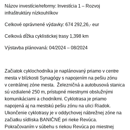
Názov investície/reformy: Investícia 1 – Rozvoj
infraštruktúry nízkouhlíkov
Celkové oprávnené výdavky: 674 292,26,- eur
Celková dĺžka cyklistickej trasy 1,398 km
Výstavba plánovaná: 04/2024 – 08/2024
Začiatok cyklochodníka je naplánovaný priamo v centre
mesta v blízkosti Synagógy s napojením na pešiu zónu
v centrálnej zóne mesta. Železničná a autobusová stanica
sú vzdialené 250 m, prístupné miestnymi obslužnými
komunikáciami a chodníkmi. Cyklotrasa je priamo
napojená aj na mestskú pešiu zónu na ulici Riadok.
Ukončenie cyklotrasy je v oddychovej nábrežnej zóne na
začiatku sídliska BANIČNÉ pri rieke Revúca.
Pokračovaním v súbehu s riekou Revúca po miestnej