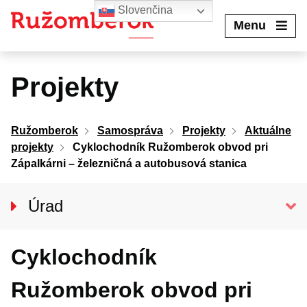
Preskočiť
Slovenčina
na
Menu
obsah
Projekty
Ružomberok
Samospráva
Projekty
Aktuálne
projekty
Cyklochodník Ružomberok obvod pri
Zápalkárni – železničná a autobusová stanica
Úrad
Klientske centrum
Cyklochodník
Prednosta úradu
Oddelenia MsÚ
Ružomberok obvod pri
PROJEKTY A GRANTY