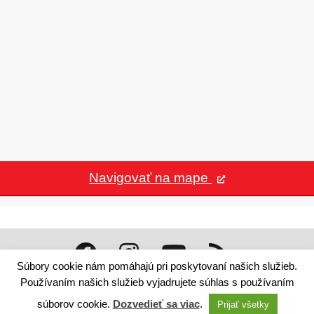
Navigovať na mape
Súbory cookie nám pomáhajú pri poskytovaní našich služieb.
Technický dodávateľ: ANTIK Telecom, s. r. o. |
Antik
Používaním našich služieb vyjadrujete súhlas s používaním
smart city systém
Správca webového sídla: Mesto Ružomberok,
súborov cookie.
Dozvedieť sa viac
.
Prijať všetky