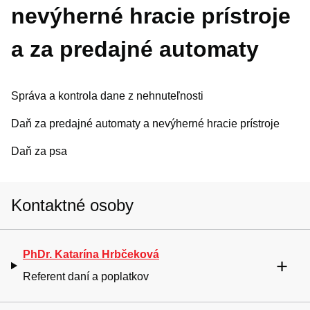
nevýherné hracie prístroje
Oznamy mesta
a za predajné automaty
Životné situácie
Dokumenty, žiadosti a tlačivá
Pracuj pre mesto
Správa a kontrola dane z nehnuteľnosti
Daň za predajné automaty a nevýherné hracie prístroje
Daň za psa
Kontaktné osoby
PhDr. Katarína Hrbčeková
Referent daní a poplatkov