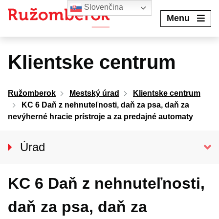
Preskočiť
Slovenčina
na
Menu
obsah
Klientske centrum
Ružomberok
Mestský úrad
Klientske centrum
KC 6 Daň z nehnuteľnosti, daň za psa, daň za
nevýherné hracie prístroje a za predajné automaty
Úrad
KLIENTSKE CENTRUM
KC 6 Daň z nehnuteľnosti,
Prednosta úradu
Oddelenia MsÚ
daň za psa, daň za
Projekty a granty