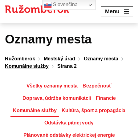
Preskočiť
Slovenčina
na
Menu
obsah
Oznamy mesta
Ružomberok
Mestský úrad
Oznamy mesta
Komunálne služby
Strana 2
Všetky oznamy mesta
Bezpečnosť
Doprava, údržba komunikácií
Financie
Komunálne služby
Kultúra, šport a propagácia
Odstávka pitnej vody
Plánované odstávky elektrickej energie