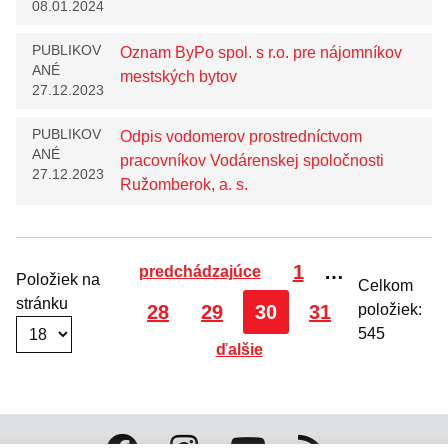
08.01.2024
PUBLIKOV
Oznam ByPo spol. s r.o. pre nájomníkov
ANÉ
mestských bytov
27.12.2023
PUBLIKOV
Odpis vodomerov prostredníctvom
ANÉ
pracovníkov Vodárenskej spoločnosti
27.12.2023
Ružomberok, a. s.
Strana
1
…
predchádzajúce
Položiek na
Celkom
stránku
Strana
Strana
Strana
Strana
28
29
30
31
položiek:
545
ďalšie