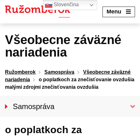
Preskočiť
Slovenčina
na
Menu
obsah
Všeobecne záväzné
nariadenia
Ružomberok
Samospráva
Všeobecne záväzné
nariadenia
o poplatkoch za znečisťovanie ovzdušia
malými zdrojmi znečisťovania ovzdušia
Samospráva
Primátor mesta
o poplatkoch za
Hlavný kontrolór mesta
Mestské zastupiteľstvo