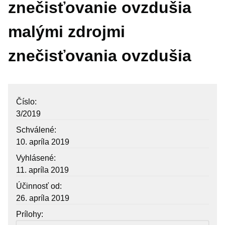
znečisťovanie ovzdušia
Mestská rada
malými zdrojmi
Komisie
znečisťovania ovzdušia
Zasadnutia
Úradná tabuľa
Zmluvy
Číslo
Zmluvy nájomné
3/2019
Objednávky
Schválené
10. apríla 2019
Dodávateľské faktúry
Vyhlásené
Verejné obstarávania
11. apríla 2019
VŠEOBECNE ZÁVÄZNÉ NARIADENIA
Účinnosť od
Krízový manažment
26. apríla 2019
Prílohy
Poskytovanie informácií – Zákon č. 211/2000 Z.z.