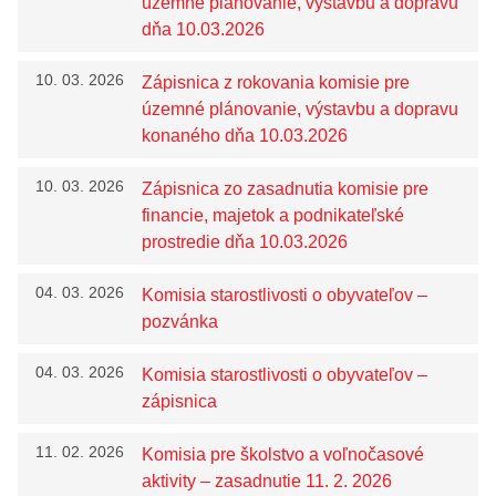
KOMISIE
územné plánovanie, výstavbu a dopravu
dňa 10.03.2026
Zasadnutia
10. 03. 2026
Zápisnica z rokovania komisie pre
ZASADNUTIA
územné plánovanie, výstavbu a dopravu
Úradná tabuľa
konaného dňa 10.03.2026
Zmluvy
10. 03. 2026
Zápisnica zo zasadnutia komisie pre
Zmluvy nájomné
financie, majetok a podnikateľské
prostredie dňa 10.03.2026
Objednávky
Dodávateľské faktúry
04. 03. 2026
Komisia starostlivosti o obyvateľov –
pozvánka
Verejné obstarávania
Všeobecne záväzné nariadenia
04. 03. 2026
Komisia starostlivosti o obyvateľov –
zápisnica
Krízový manažment
Poskytovanie informácií – Zákon č. 211/2000 Z.z.
11. 02. 2026
Komisia pre školstvo a voľnočasové
aktivity – zasadnutie 11. 2. 2026
Miesto,lehota a spôsob podania opravného