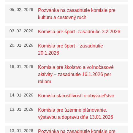
prostriedku
05. 02. 2026
Pozvánka na zasadnutie komisie pre
Prehľad predpisov
kultúru a cestovný ruch
Záverečný účet mesta
03. 02. 2026
Komisia pre šport -zasadnutie 3.2.2026
Územný plán
Dokumenty mesta
20. 01. 2026
Komisia pre šport – zasadnutie
20.1.2026
16. 01. 2026
Komisia pre školstvo a voľnočasové
aktivity – zasadnutie 16.1.2026 per
rollam
14. 01. 2026
Komisia starostlivosti o obyvateľstvo
13. 01. 2026
Komisia pre územné plánovanie,
výstavbu a dopravu dňa 13.01.2026
13. 01. 2026
Pozvánka na zasadnutie komisie pre