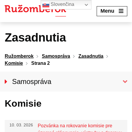
Preskočiť
Slovenčina
na
Menu
obsah
Zasadnutia
Ružomberok
Samospráva
Zasadnutia
Komisie
Strana 2
Samospráva
Primátor mesta
Komisie
Hlavný kontrolór mesta
Mestské zastupiteľstvo
Mestská rada
10. 03. 2026
Pozvánka na rokovanie komisie pre