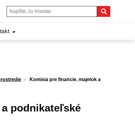
Hľadať
Hľadať:
takt
prostredie
Komisia pre financie, majetok a
 a podnikateľské