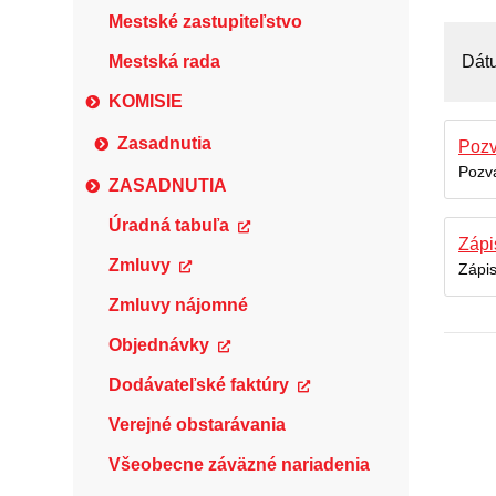
Mestské zastupiteľstvo
Mestská rada
Dát
KOMISIE
Zasadnutia
Poz
Pozva
ZASADNUTIA
Úradná tabuľa
Zápi
Zmluvy
Zápi
Zmluvy nájomné
Objednávky
Dodávateľské faktúry
Verejné obstarávania
Všeobecne záväzné nariadenia