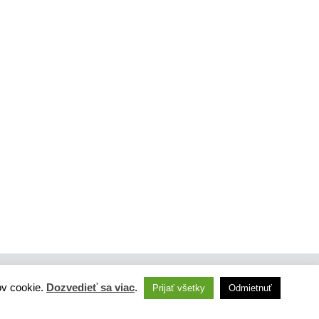
ov cookie.
Dozvedieť sa viac
.
Prijať všetky
Odmietnuť