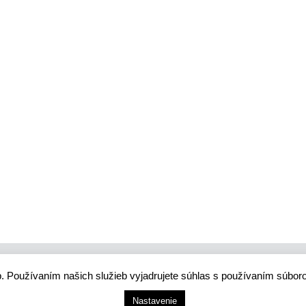
. Používaním našich služieb vyjadrujete súhlas s používaním súbor
 smart city systém
tie A. Hlinku 1098/1, 034 01 Ružomberok, Slovensko
Nastavenie