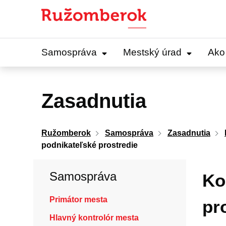
Preskočiť
na
obsah
Samospráva
Mestský úrad
Ako
Zasadnutia
Ružomberok
Samospráva
Zasadnutia
podnikateľské prostredie
Samospráva
Ko
Primátor mesta
pr
Hlavný kontrolór mesta