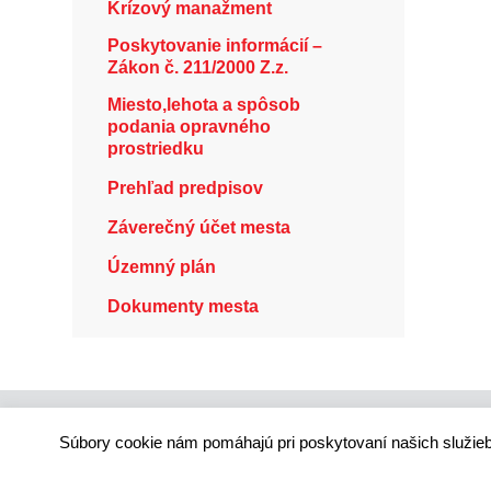
Krízový manažment
Poskytovanie informácií –
Zákon č. 211/2000 Z.z.
Miesto,lehota a spôsob
podania opravného
prostriedku
Prehľad predpisov
Záverečný účet mesta
Územný plán
Dokumenty mesta
Súbory cookie nám pomáhajú pri poskytovaní našich služieb
Technický dodávateľ: ANTIK Telecom, s. r. o. |
Antik
Správca webového sídla: Mesto Ružomberok, Námes