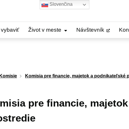
Slovenčina
 vybaviť
Život v meste
Návštevník
Kon
Komisie
Komisia pre financie, majetok a podnikateľské 
misia pre financie, majetok
ostredie