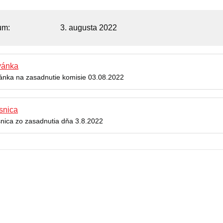
um
3. augusta 2022
vánka
́nka na zasadnutie komisie 03.08.2022
snica
snica zo zasadnutia dňa 3.8.2022