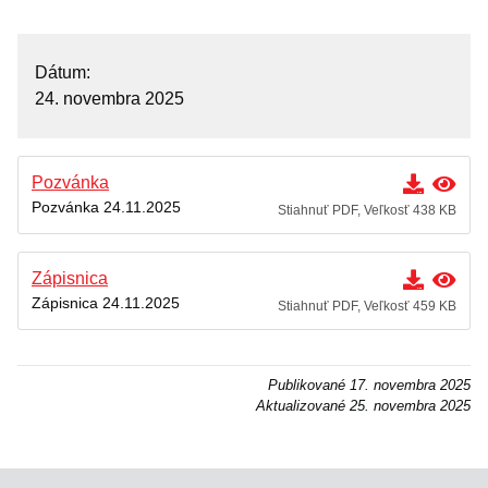
KOMISIE
Zasadnutia
Dátum
24. novembra 2025
ZASADNUTIA
Úradná tabuľa
Pozvánka
Zmluvy
Pozvánka 24.11.2025
Stiahnuť PDF, Veľkosť 438 KB
Zmluvy nájomné
Objednávky
Zápisnica
Zápisnica 24.11.2025
Dodávateľské faktúry
Stiahnuť PDF, Veľkosť 459 KB
Verejné obstarávania
Všeobecne záväzné nariadenia
Publikované
17. novembra 2025
Aktualizované
25. novembra 2025
Krízový manažment
Poskytovanie informácií – Zákon č. 211/2000 Z.z.