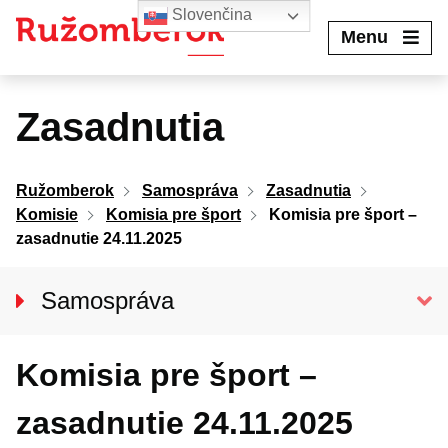
Preskočiť
Slovenčina
na
Menu
obsah
Zasadnutia
Ružomberok
Samospráva
Zasadnutia
Komisie
Komisia pre šport
Komisia pre šport –
zasadnutie 24.11.2025
Samospráva
Primátor mesta
Komisia pre šport –
Hlavný kontrolór mesta
Mestské zastupiteľstvo
zasadnutie 24.11.2025
Mestská rada