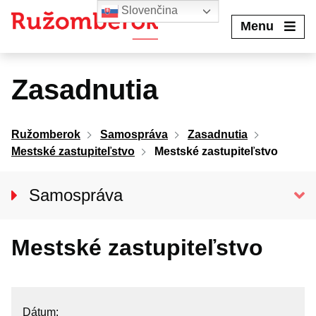
Preskočiť
Slovenčina
na
Menu
obsah
Zasadnutia
Ružomberok
Samospráva
Zasadnutia
Mestské zastupiteľstvo
Mestské zastupiteľstvo
Samospráva
Primátor mesta
Mestské zastupiteľstvo
Hlavný kontrolór mesta
MESTSKÉ ZASTUPITEĽSTVO
Poslanci
Dátum