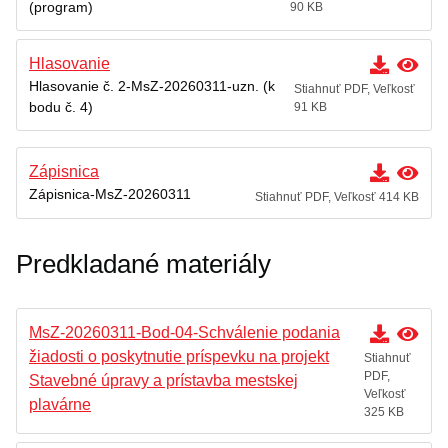
(program)
90 KB
Poskytovanie informácií – Zákon č. 211/2000 Z.z.
Miesto,lehota a spôsob podania opravného
Hlasovanie
prostriedku
Hlasovanie č. 2-MsZ-20260311-uzn. (k
Stiahnuť PDF, Veľkosť
bodu č. 4)
91 KB
Prehľad predpisov
Záverečný účet mesta
Zápisnica
Územný plán
Zápisnica-MsZ-20260311
Stiahnuť PDF, Veľkosť 414 KB
Dokumenty mesta
Predkladané materiály
MsZ-20260311-Bod-04-Schválenie podania
žiadosti o poskytnutie príspevku na projekt
Stiahnuť
PDF,
Stavebné úpravy a prístavba mestskej
Veľkosť
plavárne
325 KB