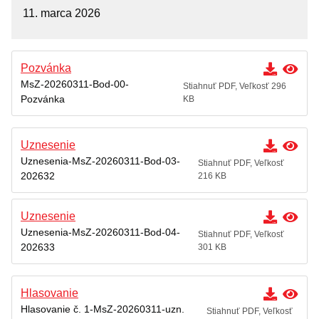
Zasadnutia
11. marca 2026
Archív
Mestská rada
Pozvánka
Komisie
MsZ-20260311-Bod-00-
Stiahnuť PDF, Veľkosť 296
Pozvánka
KB
ZASADNUTIA
Úradná tabuľa
Uznesenie
Zmluvy
Uznesenia-MsZ-20260311-Bod-03-
Stiahnuť PDF, Veľkosť
202632
216 KB
Zmluvy nájomné
Objednávky
Uznesenie
Uznesenia-MsZ-20260311-Bod-04-
Dodávateľské faktúry
Stiahnuť PDF, Veľkosť
202633
301 KB
Verejné obstarávania
Všeobecne záväzné nariadenia
Hlasovanie
Hlasovanie č. 1-MsZ-20260311-uzn.
Krízový manažment
Stiahnuť PDF, Veľkosť