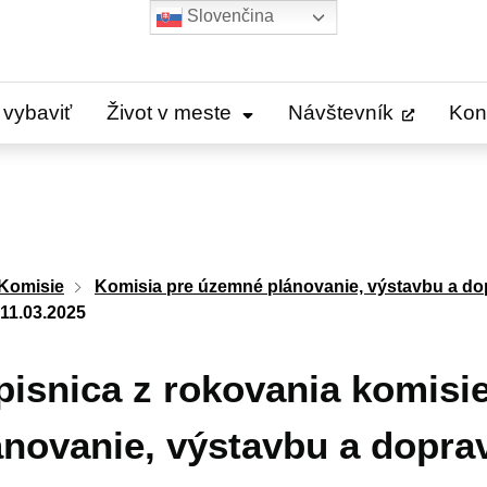
Slovenčina
 vybaviť
Život v meste
Návštevník
Kon
Komisie
Komisia pre územné plánovanie, výstavbu a do
11.03.2025
pisnica z rokovania komisi
ánovanie, výstavbu a dopra