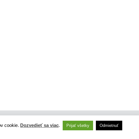
ov cookie.
Dozvedieť sa viac
.
Prijať všetky
Odmietnuť