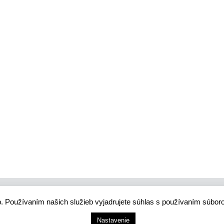
. Používaním našich služieb vyjadrujete súhlas s používaním súbor
 smart city systém
tie A. Hlinku 1098/1, 034 01 Ružomberok, Slovensko
Nastavenie