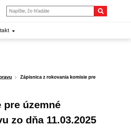
Hľadať
Hľadať:
takt
pravu
Zápisnica z rokovania komisie pre
e pre územné
vu zo dňa 11.03.2025