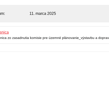
um
11. marca 2025
snica
snica zo zasadnutia komisie pre územné plánovanie_výstavbu a dopra