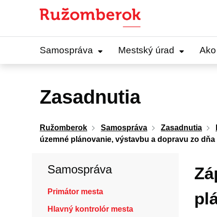
Preskočiť
na
obsah
Samospráva
Mestský úrad
Ako
Zasadnutia
Ružomberok
Samospráva
Zasadnutia
územné plánovanie, výstavbu a dopravu zo dňa 
Samospráva
Zá
Primátor mesta
pl
Hlavný kontrolór mesta