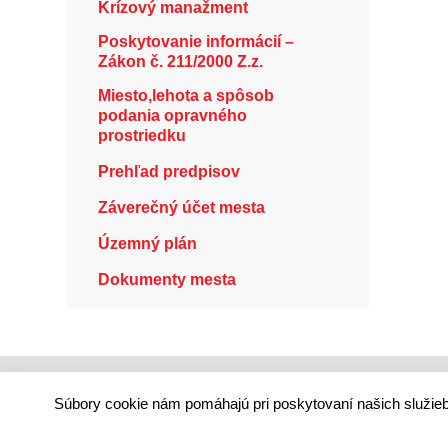
Krízový manažment
Poskytovanie informácií –
Zákon č. 211/2000 Z.z.
Miesto,lehota a spôsob
podania opravného
prostriedku
Prehľad predpisov
Záverečný účet mesta
Územný plán
Dokumenty mesta
Súbory cookie nám pomáhajú pri poskytovaní našich služieb
Technický dodávateľ: ANTIK Telecom, s. r. o. |
Antik
Správca webového sídla: Mesto Ružomberok, Námes