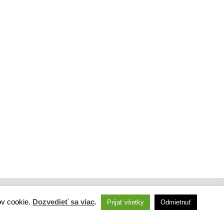
ov cookie.
Dozvedieť sa viac
.
Prijať všetky
Odmietnuť