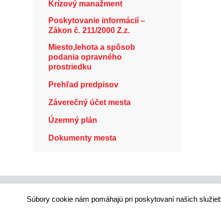
Krízový manažment
Poskytovanie informácií –
Zákon č. 211/2000 Z.z.
Miesto,lehota a spôsob
podania opravného
prostriedku
Prehľad predpisov
Záverečný účet mesta
Územný plán
Dokumenty mesta
Súbory cookie nám pomáhajú pri poskytovaní našich služieb
Technický dodávateľ: ANTIK Telecom, s. r. o. |
Antik
Správca webového sídla: Mesto Ružomberok, Námes