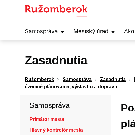
Preskočiť
na
obsah
Samospráva
Mestský úrad
Ako
Zasadnutia
Ružomberok
Samospráva
Zasadnutia
územné plánovanie, výstavbu a dopravu
Samospráva
Po
Primátor mesta
pl
Hlavný kontrolór mesta