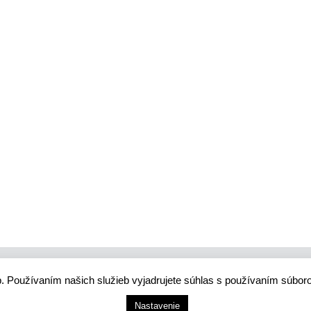
. Používaním našich služieb vyjadrujete súhlas s používaním súbor
 smart city systém
tie A. Hlinku 1098/1, 034 01 Ružomberok, Slovensko
Nastavenie