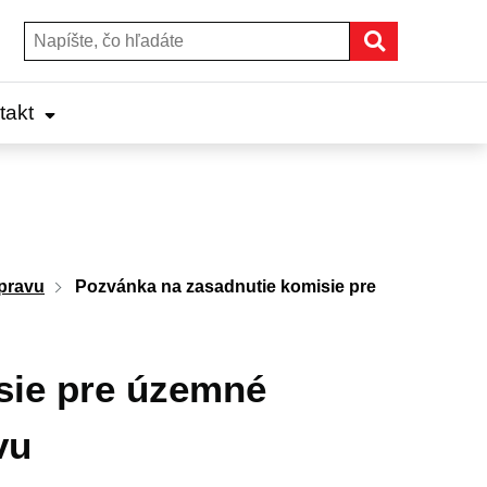
Hľadať
Hľadať:
takt
pravu
Pozvánka na zasadnutie komisie pre
sie pre územné
vu