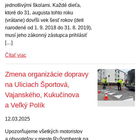
jednotlivými školami. Každé dieťa,
ktoré do 31. augusta tohto roku
(vrátane) dovŕši vek šesť rokov (deti
narodené od 1. 9. 2018 do 31. 8. 2019),
musí jeho zákonný zástupca prihlásiť
[…]
Čítať viac
Zmena organizácie dopravy
na Uliciach Športová,
Vajanského, Kukučinova
a Veľký Polík
12.03.2025
Upozorňujeme všetkých motoristov
a obyvateľov v meste Ružomberok na