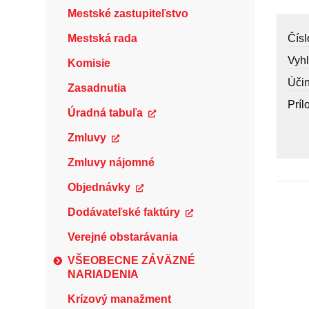
Mestské zastupiteľstvo
Mestská rada
Čísl
Vyh
Komisie
Úči
Zasadnutia
Príl
Úradná tabuľa
Zmluvy
Zmluvy nájomné
Objednávky
Dodávateľské faktúry
Verejné obstarávania
VŠEOBECNE ZÁVÄZNÉ
NARIADENIA
Krízový manažment