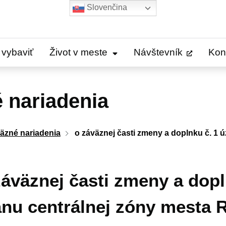
Slovenčina
 vybaviť
Život v meste
Návštevník
Kon
 nariadenia
äzné nariadenia
o záväznej časti zmeny a doplnku č. 1
záväznej časti zmeny a dop
ánu centrálnej zóny mesta