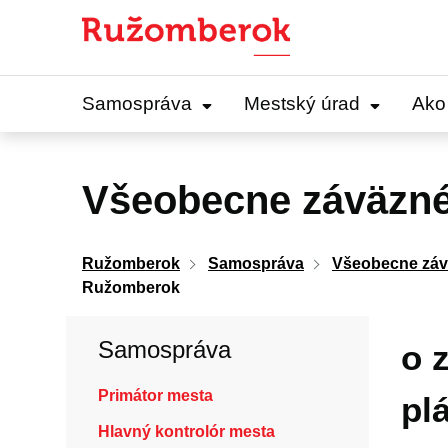
Preskočiť
na
obsah
Samospráva
Mestský úrad
Ako
Všeobecne záväzné
Ružomberok
Samospráva
Všeobecne záv
Ružomberok
Samospráva
o 
Primátor mesta
pl
Hlavný kontrolór mesta