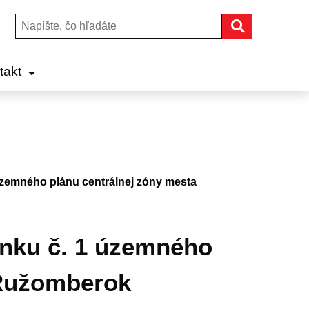
Hľadať
Hľadať:
takt
 územného plánu centrálnej zóny mesta
lnku č. 1 územného
 Ružomberok