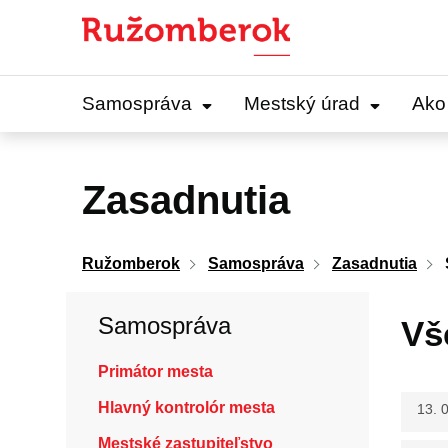
Preskočiť
na
obsah
Samospráva
Mestský úrad
Ako
Zasadnutia
Ružomberok
Samospráva
Zasadnutia
Samospráva
Vš
Primátor mesta
Hlavný kontrolór mesta
13. 
Mestské zastupiteľstvo