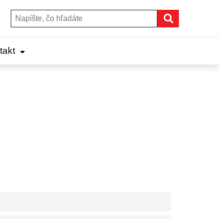
Hľadať
Hľadať:
takt