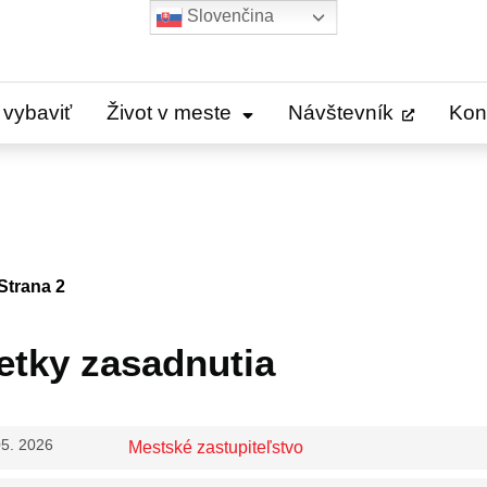
Slovenčina
 vybaviť
Život v meste
Návštevník
Kon
Strana 2
etky zasadnutia
05. 2026
Mestské zastupiteľstvo