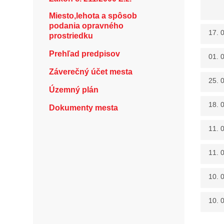
Miesto,lehota a spôsob
podania opravného
17. 
prostriedku
Prehľad predpisov
01. 
Záverečný účet mesta
25. 
Územný plán
18. 
Dokumenty mesta
11. 
11. 
10. 
10. 