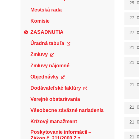
29. 
Mestská rada
27. 
Komisie
ZASADNUTIA
27. 
Úradná tabuľa
21. 
Zmluvy
21. 
Zmluvy nájomné
Objednávky
21. 
Dodávateľské faktúry
Verejné obstarávania
21. 
Všeobecne záväzné nariadenia
Krízový manažment
21. 
Poskytovanie informácií –
21. 
Zákon č. 211/2000 Z.z.