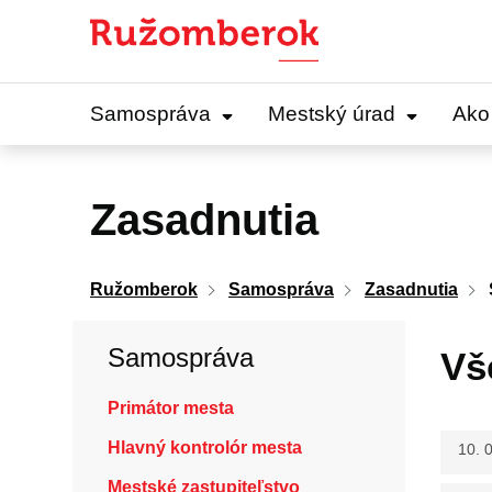
Preskočiť
na
obsah
Samospráva
Mestský úrad
Ako
Zasadnutia
Ružomberok
Samospráva
Zasadnutia
Samospráva
Vš
Primátor mesta
Hlavný kontrolór mesta
10. 
Mestské zastupiteľstvo