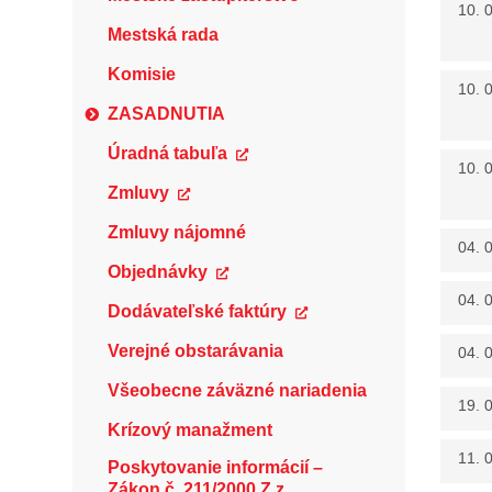
10. 
Mestská rada
Komisie
10. 
ZASADNUTIA
Úradná tabuľa
10. 
Zmluvy
Zmluvy nájomné
04. 
Objednávky
04. 
Dodávateľské faktúry
Verejné obstarávania
04. 
Všeobecne záväzné nariadenia
19. 
Krízový manažment
11. 
Poskytovanie informácií –
Zákon č. 211/2000 Z.z.