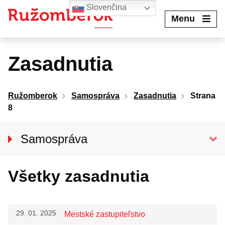
Preskočiť
Slovenčina
na
Menu
obsah
Zasadnutia
Ružomberok
Samospráva
Zasadnutia
Strana
8
Samospráva
Primátor mesta
Všetky zasadnutia
Hlavný kontrolór mesta
Mestské zastupiteľstvo
Mestská rada
29. 01. 2025
Mestské zastupiteľstvo