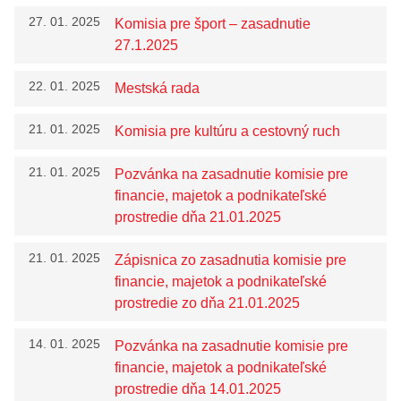
Komisie
27. 01. 2025
Komisia pre šport – zasadnutie
ZASADNUTIA
27.1.2025
Úradná tabuľa
22. 01. 2025
Mestská rada
Zmluvy
21. 01. 2025
Zmluvy nájomné
Komisia pre kultúru a cestovný ruch
Objednávky
21. 01. 2025
Pozvánka na zasadnutie komisie pre
Dodávateľské faktúry
financie, majetok a podnikateľské
prostredie dňa 21.01.2025
Verejné obstarávania
21. 01. 2025
Všeobecne záväzné nariadenia
Zápisnica zo zasadnutia komisie pre
financie, majetok a podnikateľské
Krízový manažment
prostredie zo dňa 21.01.2025
Poskytovanie informácií – Zákon č. 211/2000 Z.z.
14. 01. 2025
Pozvánka na zasadnutie komisie pre
Miesto,lehota a spôsob podania opravného
financie, majetok a podnikateľské
prostriedku
prostredie dňa 14.01.2025