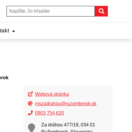
Hľadať
Hľadať:
takt
erok
Webová stránka
mszadrahou@ruzomberok.sk
0903 754 620
Za dráhou 477/19, 034 01
Ružomberok, Slovensko