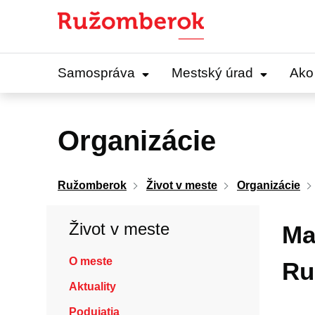
Preskočiť
na
obsah
Samospráva
Mestský úrad
Ako
Organizácie
Ružomberok
Život v meste
Organizácie
Život v meste
Ma
O meste
Ru
Aktuality
Podujatia