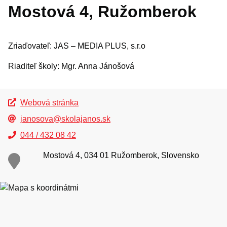
Mostová 4, Ružomberok
Pohotovostné lekárne
Elektronické formuláre
Zriaďovateľ: JAS – MEDIA PLUS, s.r.o
Dokumenty a tlačivá
Riaditeľ školy: Mgr. Anna Jánošová
Mestská polícia
ORGANIZÁCIE
Webová stránka
Ankety
janosova@skolajanos.sk
Inzercia
044 / 432 08 42
Doprava
Mostová 4, 034 01 Ružomberok, Slovensko
Matrika
Sociálna oblasť a byty
Školstvo
Kultúra