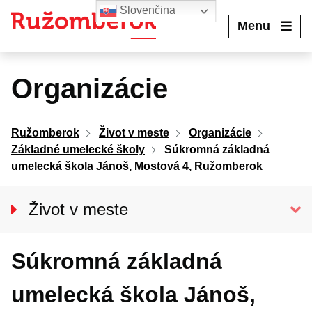
Preskočiť
Slovenčina
na
Menu
obsah
Organizácie
Ružomberok
Život v meste
Organizácie
Základné umelecké školy
Súkromná základná
umelecká škola Jánoš, Mostová 4, Ružomberok
Život v meste
O meste
Súkromná základná
Aktuality
Podujatia
umelecká škola Jánoš,
Pohotovostné kontakty