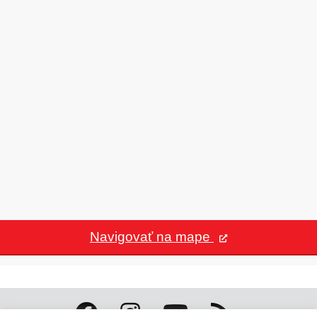
Mestské médiá
Šport
Odpadové hospodárstvo
Životné prostredie
Útulok Ružomberok
Poradne komplexnej pomoci
Centrum právnej pomoci
Navigovať na mape