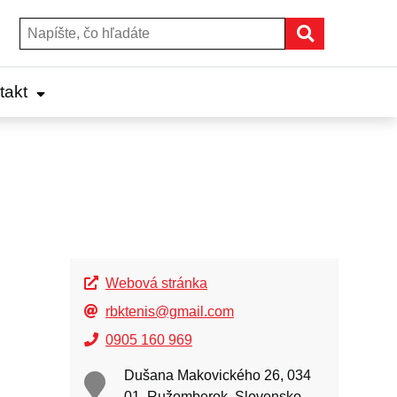
Hľadať
Hľadať:
takt
Webová stránka
rbktenis@gmail.com
0905 160 969
Dušana Makovického 26, 034
01, Ružomberok, Slovensko