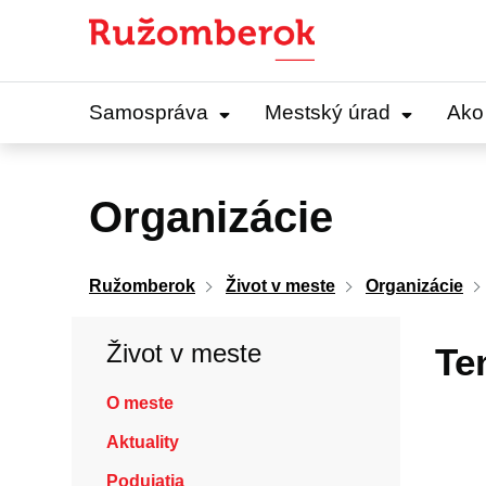
Preskočiť
na
obsah
Samospráva
Mestský úrad
Ako
Organizácie
Ružomberok
Život v meste
Organizácie
Život v meste
Te
O meste
Aktuality
Podujatia