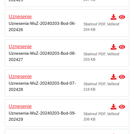
Poskytovanie informácií – Zákon č. 211/2000 Z.z.
Uznesenie
Miesto,lehota a spôsob podania opravného
prostriedku
Uznesenia-MsZ-20240203-Bod-06-
Stiahnuť PDF, Veľkosť
202426
204 KB
Prehľad predpisov
Záverečný účet mesta
Uznesenie
Uznesenia-MsZ-20240203-Bod-08-
Stiahnuť PDF, Veľkosť
Územný plán
202427
203 KB
Dokumenty mesta
Uznesenie
Uznesenia-MsZ-20240203-Bod-07-
Stiahnuť PDF, Veľkosť
202428
218 KB
Uznesenie
Uznesenia-MsZ-20240203-Bod-09-
Stiahnuť PDF, Veľkosť
202429
206 KB