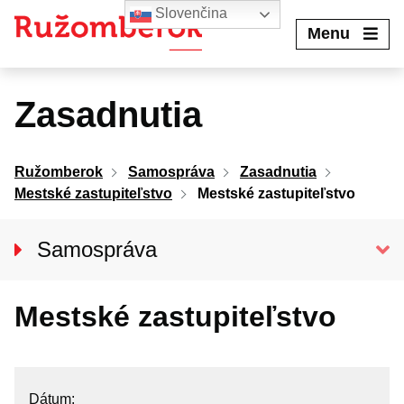
Preskočiť
Slovenčina
na
Menu
obsah
Zasadnutia
Ružomberok
Samospráva
Zasadnutia
Mestské zastupiteľstvo
Mestské zastupiteľstvo
Samospráva
Primátor mesta
Mestské zastupiteľstvo
Hlavný kontrolór mesta
MESTSKÉ ZASTUPITEĽSTVO
Poslanci
Dátum