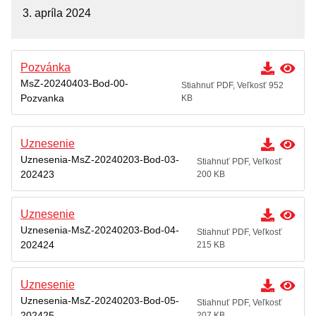
Zasadnutia
3. apríla 2024
Archív
Mestská rada
Pozvánka
Komisie
MsZ-20240403-Bod-00-
Stiahnuť PDF, Veľkosť 952
Pozvanka
KB
ZASADNUTIA
Úradná tabuľa
Uznesenie
Zmluvy
Uznesenia-MsZ-20240203-Bod-03-
Stiahnuť PDF, Veľkosť
202423
200 KB
Zmluvy nájomné
Objednávky
Uznesenie
Uznesenia-MsZ-20240203-Bod-04-
Dodávateľské faktúry
Stiahnuť PDF, Veľkosť
202424
215 KB
Verejné obstarávania
Všeobecne záväzné nariadenia
Uznesenie
Uznesenia-MsZ-20240203-Bod-05-
Stiahnuť PDF, Veľkosť
Krízový manažment
202425
207 KB