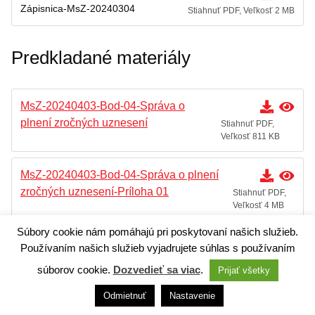
Zápisnica-MsZ-20240304
Stiahnuť PDF, Veľkosť 2 MB
Predkladané materiály
MsZ-20240403-Bod-04-Správa o
plnení zročných uznesení
Stiahnuť PDF,
Veľkosť 811 KB
MsZ-20240403-Bod-04-Správa o plnení
zročných uznesení-Príloha 01
Stiahnuť PDF,
Veľkosť 4 MB
Súbory cookie nám pomáhajú pri poskytovaní našich služieb.
MsZ-20240403-Bod-04-Správa o plnení
Používaním našich služieb vyjadrujete súhlas s používaním
zročných uznesení-Príloha 02
Stiahnuť PDF,
súborov cookie.
Dozvedieť sa viac
.
Prijať všetky
Veľkosť 1 MB
Odmietnuť
Nastavenie
MsZ-20240403-Bod-04-Správa o