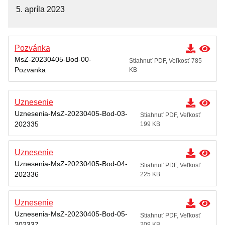
Zasadnutia
5. apríla 2023
Archív
Mestská rada
Pozvánka
Komisie
MsZ-20230405-Bod-00-
Stiahnuť PDF, Veľkosť 785
Pozvanka
KB
ZASADNUTIA
Úradná tabuľa
Uznesenie
Zmluvy
Uznesenia-MsZ-20230405-Bod-03-
Stiahnuť PDF, Veľkosť
202335
199 KB
Zmluvy nájomné
Objednávky
Uznesenie
Uznesenia-MsZ-20230405-Bod-04-
Dodávateľské faktúry
Stiahnuť PDF, Veľkosť
202336
225 KB
Verejné obstarávania
Všeobecne záväzné nariadenia
Uznesenie
Uznesenia-MsZ-20230405-Bod-05-
Stiahnuť PDF, Veľkosť
Krízový manažment
202337
209 KB