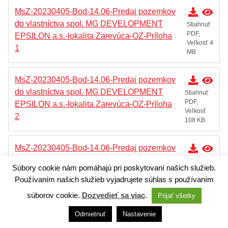
MsZ-20230405-Bod-14.06-Predaj pozemkov
do vlastníctva spol. MG DEVELOPMENT
Stiahnuť
PDF,
EPSILON a.s.-lokalita Zarevúca-OZ-Príloha
Veľkosť 4
1
MB
MsZ-20230405-Bod-14.06-Predaj pozemkov
do vlastníctva spol. MG DEVELOPMENT
Stiahnuť
PDF,
EPSILON a.s.-lokalita Zarevúca-OZ-Príloha
Veľkosť
2
108 KB
MsZ-20230405-Bod-14.06-Predaj pozemkov
do vlastníctva spol. MG DEVELOPMENT
Stiahnuť
Súbory cookie nám pomáhajú pri poskytovaní našich služieb.
PDF,
EPSILON a.s.-lokalita Zarevúca-OZ-Príloha
Používaním našich služieb vyjadrujete súhlas s používaním
Veľkosť
3
622 KB
súborov cookie.
Dozvedieť sa viac
.
Prijať všetky
Odmietnuť
Nastavenie
MsZ-20230405-Bod-14.06-Predaj pozemkov