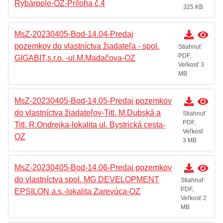
Rybárpole-OZ-Príloha č.4
325 KB
MsZ-20230405-Bod-14.04-Predaj
pozemkov do vlastníctva žiadateľa - spol.
Stiahnuť
PDF,
GIGABIT,s.r.o. -ul.M.Madačova-OZ
Veľkosť 3
MB
MsZ-20230405-Bod-14.05-Predaj pozemkov
do vlastníctva žiadateľov-Titl. M.Dubská a
Stiahnuť
PDF,
Titl. R.Ondrejka-lokalita ul. Bystrická cesta-
Veľkosť
OZ
3 MB
MsZ-20230405-Bod-14.06-Predaj pozemkov
do vlastníctva spol. MG DEVELOPMENT
Stiahnuť
PDF,
EPSILON a.s.-lokalita Zarevúca-OZ
Veľkosť 2
MB