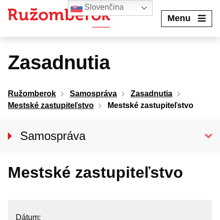
Preskočiť
Slovenčina
na
Menu
obsah
Zasadnutia
Ružomberok
Samospráva
Zasadnutia
Mestské zastupiteľstvo
Mestské zastupiteľstvo
Samospráva
Primátor mesta
Mestské zastupiteľstvo
Hlavný kontrolór mesta
MESTSKÉ ZASTUPITEĽSTVO
Poslanci
Dátum