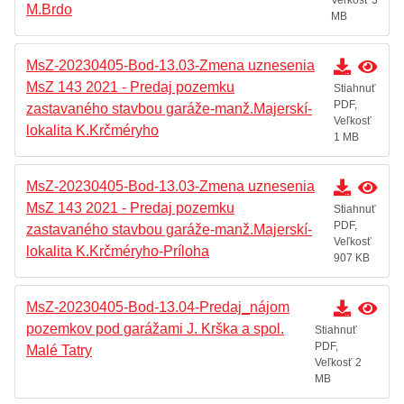
Veľkosť 3
M.Brdo
MB
MsZ-20230405-Bod-13.03-Zmena uznesenia
MsZ 143 2021 - Predaj pozemku
Stiahnuť
PDF,
zastavaného stavbou garáže-manž.Majerskí-
Veľkosť
lokalita K.Krčméryho
1 MB
MsZ-20230405-Bod-13.03-Zmena uznesenia
MsZ 143 2021 - Predaj pozemku
Stiahnuť
PDF,
zastavaného stavbou garáže-manž.Majerskí-
Veľkosť
lokalita K.Krčméryho-Príloha
907 KB
MsZ-20230405-Bod-13.04-Predaj_nájom
pozemkov pod garážami J. Krška a spol.
Stiahnuť
PDF,
Malé Tatry
Veľkosť 2
MB