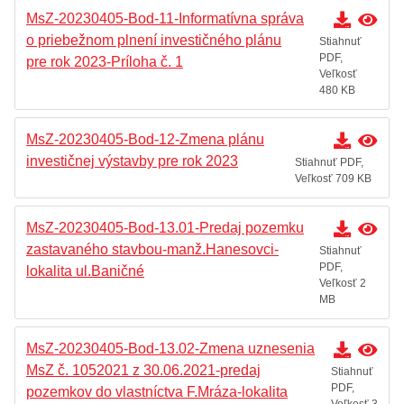
MsZ-20230405-Bod-11-Informatívna správa
o priebežnom plnení investičného plánu
Stiahnuť
PDF,
pre rok 2023-Príloha č. 1
Veľkosť
480 KB
MsZ-20230405-Bod-12-Zmena plánu
investičnej výstavby pre rok 2023
Stiahnuť PDF,
Veľkosť 709 KB
MsZ-20230405-Bod-13.01-Predaj pozemku
zastavaného stavbou-manž.Hanesovci-
Stiahnuť
PDF,
lokalita ul.Baničné
Veľkosť 2
MB
MsZ-20230405-Bod-13.02-Zmena uznesenia
MsZ č. 1052021 z 30.06.2021-predaj
Stiahnuť
PDF,
pozemkov do vlastníctva F.Mráza-lokalita