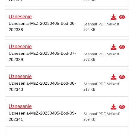
Poskytovanie informácií – Zákon č. 211/2000 Z.z.
Uznesenie
Miesto,lehota a spôsob podania opravného
prostriedku
Uznesenia-MsZ-20230405-Bod-06-
Stiahnuť PDF, Veľkosť
202338
204 KB
Prehľad predpisov
Záverečný účet mesta
Uznesenie
Uznesenia-MsZ-20230405-Bod-07-
Stiahnuť PDF, Veľkosť
Územný plán
202339
202 KB
Dokumenty mesta
Uznesenie
Uznesenia-MsZ-20230405-Bod-08-
Stiahnuť PDF, Veľkosť
202340
217 KB
Uznesenie
Uznesenia-MsZ-20230405-Bod-09-
Stiahnuť PDF, Veľkosť
202341
209 KB