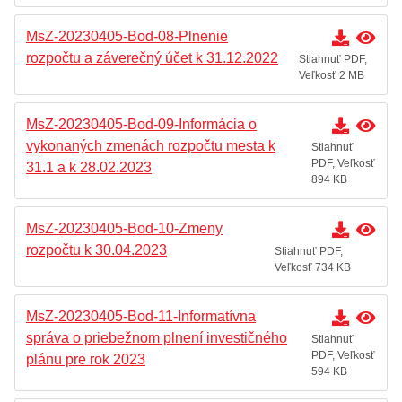
MsZ-20230405-Bod-08-Plnenie
rozpočtu a záverečný účet k 31.12.2022
Stiahnuť PDF,
Veľkosť 2 MB
MsZ-20230405-Bod-09-Informácia o
vykonaných zmenách rozpočtu mesta k
Stiahnuť
PDF, Veľkosť
31.1 a k 28.02.2023
894 KB
MsZ-20230405-Bod-10-Zmeny
rozpočtu k 30.04.2023
Stiahnuť PDF,
Veľkosť 734 KB
MsZ-20230405-Bod-11-Informatívna
správa o priebežnom plnení investičného
Stiahnuť
PDF, Veľkosť
plánu pre rok 2023
594 KB