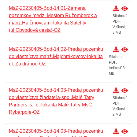
MsZ-20230405-Bod-14.01-Zámena
pozemkov medzi Mestom Ružomberok a
Stiahnuť
PDF,
manž.Halčinovcami-lokalita Satelity
Veľkosť
(ul.Obvodová cesta)-OZ
3 MB
MsZ-20230405-Bod-14.02-Predaj pozemku
do vlastníctva manž.Majchrákovcov-lokalita
Stiahnuť
PDF,
ul. Za dráhou-OZ
Veľkosť 3
MB
MsZ-20230405-Bod-14.03-Predaj pozemku
do vlastníctva žiadateľa-spol.Malé Tatry
Stiahnuť
PDF,
Partners, s.r.o.-lokalita Malé Tatry-MsČ
Veľkosť
Rybárpole-OZ
2 MB
MsZ-20230405-Bod-14.03-Predaj pozemku